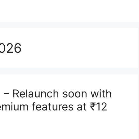
2026
 – Relaunch soon with
emium features at ₹12